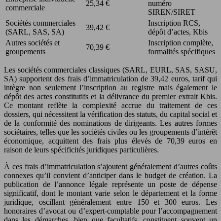
25,34 €
numéro
commerciale
SIREN/SIRET
Sociétés commerciales
Inscription RCS,
39,42 €
(SARL, SAS, SA)
dépôt d’actes, Kbis
Autres sociétés et
Inscription complète,
70,39 €
groupements
formalités spécifiques
Les sociétés commerciales classiques (SARL, EURL, SAS, SASU,
SA) supportent des frais d’immatriculation de 39,42 euros, tarif qui
intègre non seulement l’inscription au registre mais également le
dépôt des actes constitutifs et la délivrance du premier extrait Kbis.
Ce montant reflète la complexité accrue du traitement de ces
dossiers, qui nécessitent la vérification des statuts, du capital social et
de la conformité des nominations de dirigeants. Les autres formes
sociétaires, telles que les sociétés civiles ou les groupements d’intérêt
économique, acquittent des frais plus élevés de 70,39 euros en
raison de leurs spécificités juridiques particulières.
À ces frais d’immatriculation s’ajoutent généralement d’autres coûts
connexes qu’il convient d’anticiper dans le budget de création. La
publication de l’annonce légale représente un poste de dépense
significatif, dont le montant varie selon le département et la forme
juridique, oscillant généralement entre 150 et 300 euros. Les
honoraires d’avocat ou d’expert-comptable pour l’accompagnement
dans les démarches, bien que facultatifs, constituent souvent un